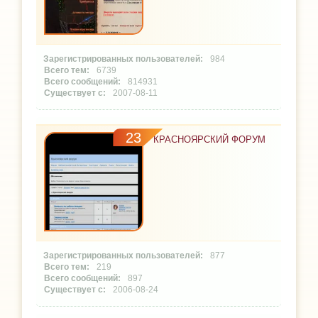
984
6739
814931
2007-08-11
23
КРАСНОЯРСКИЙ ФОРУМ
877
219
897
2006-08-24