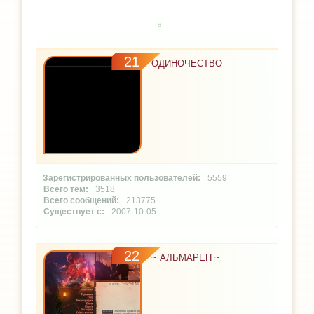
21
ОДИНОЧЕСТВО
5559
3518
213775
2007-10-05
22
~ АЛЬМАРЕН ~