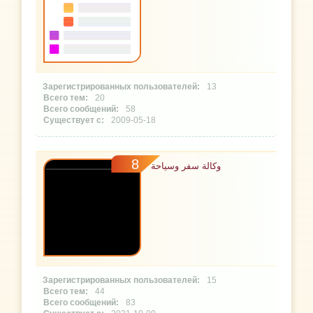
13
20
58
2009-05-18
8
وكالة سفر وسياحة
15
44
83