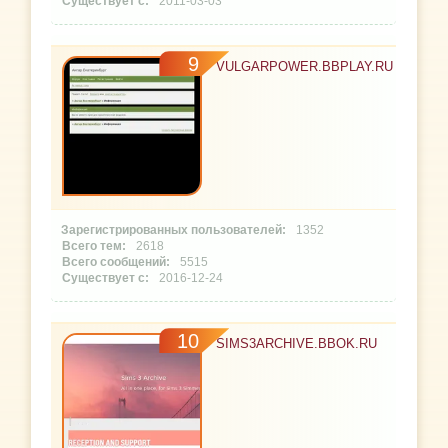
2011-03-03
9
VULGARPOWER.BBPLAY.RU
1352
2618
5515
2016-12-24
10
SIMS3ARCHIVE.BBOK.RU