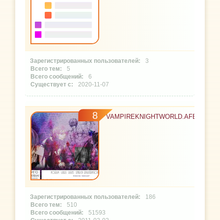
3
5
6
2020-11-07
8
VAMPIREKNIGHTWORLD.AFBB.RU
186
510
51593