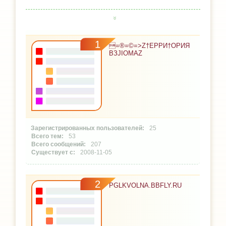
1
=®=©=>Ζ†ЕРРИ†ОРИЯ
ВЗJIОМАΖ
25
53
207
2008-11-05
2
PGLKVOLNA.BBFLY.RU